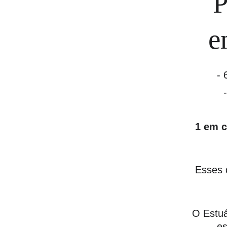
P
e
- 
1 em c
Esses 
O Estu
es