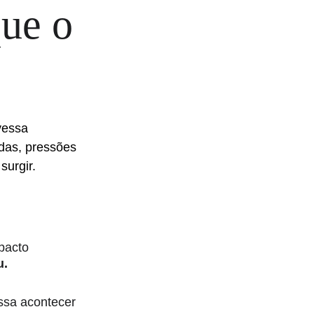
ue o 
vessa 
das, pressões 
surgir.
pacto 
u.
ssa acontecer 