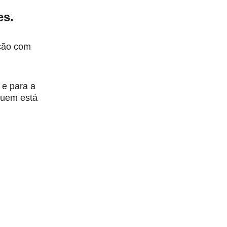
es.
ção com 
 e para a 
quem está 