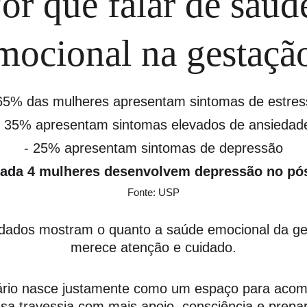
or que falar de saúd
mocional na gestaçã
65% das mulheres apresentam sintomas de estre
- 35% apresentam sintomas elevados de ansiedad
- 25% apresentam sintomas de depressão
ada 4 mulheres desenvolvem depressão no pó
Fonte: USP
dados mostram o quanto a saúde emocional da ge
merece atenção e cuidado.
ário nasce justamente como um espaço para acom
sa travessia com mais apoio, consciência e prepa