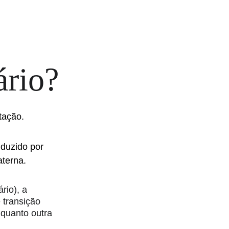
ário?
tação.
duzido por 
aterna.
rio), a 
transição 
quanto outra 