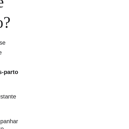
e 
o?
sse
e
s-parto
stante 
panhar 
ro.